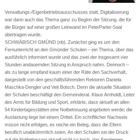
Verwaltungs-/Eigenbetriebsausschusses statt. Digitalisierung
war dann auch das Thema ganz zu Beginn der Sitzung, die für
die Bürger auf einer großen Leinwand im PeterParler-Saal
übertragen wurde.
SCHWÄBISCH GMÜND (nb). Zunächst ging es um den
Fernunterricht an den Gmünder Schulen – ein Thema, über das
ausführlich informiert wurde und das zwei der insgesamt vier
Stunden andauernden Sitzung in Anspruch nahm. Dennoch –
als zu lange empfand kaum einer der Räte den Sachverhalt,
dargestellt von den geschäftsführenden Rektoren Daniela
Maschka-Dengler und Veit Botsch. Denn die aktuelle Situation
der Schulen beschäftigt den Gemeinderat. Klaus Arnholdt, Leiter
des Amts für Bildung und Sport, erklärte, dass aktuell an allen
54 Kindertagesstätten eine Notbetreuung angeboten werde; die
Auslastung liege bei einem Drittel. Ein schriftlicher Nachweis
müsse nicht erfolgen, es reiche ein Beleg, dass die Eltern
beruflich unabkömmlich seien.
An den Schulen sei der Druck
auf die Notbetreuung aktuell nicht so hoch, das Fernlernen