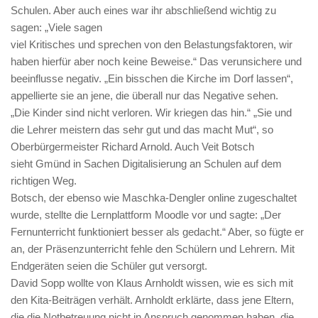
Schulen. Aber auch eines war ihr abschließend wichtig zu
sagen: „Viele sagen
viel Kritisches und sprechen von den Belastungsfaktoren, wir
haben hierfür aber noch keine Beweise.“ Das verunsichere und
beeinflusse negativ. „Ein bisschen die Kirche im Dorf lassen“,
appellierte sie an jene, die überall nur das Negative sehen.
„Die Kinder sind nicht verloren. Wir kriegen das hin.“ „Sie und
die Lehrer meistern das sehr gut und das macht Mut“, so
Oberbürgermeister Richard Arnold. Auch Veit Botsch
sieht Gmünd in Sachen Digitalisierung an Schulen auf dem
richtigen Weg.
Botsch, der ebenso wie Maschka-Dengler online zugeschaltet
wurde, stellte die Lernplattform Moodle vor und sagte: „Der
Fernunterricht funktioniert besser als gedacht.“ Aber, so fügte er
an, der Präsenzunterricht fehle den Schülern und Lehrern. Mit
Endgeräten seien die Schüler gut versorgt.
David Sopp wollte von Klaus Arnholdt wissen, wie es sich mit
den Kita-Beiträgen verhält. Arnholdt erklärte, dass jene Eltern,
die die Notbetreuung nicht in Anspruch genommen haben, die