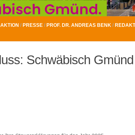
AKTION
/
PRESSE
/
PROF. DR. ANDREAS BENK
/
REDAKT
luss: Schwäbisch Gmünd 