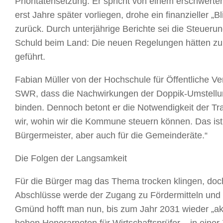
Prioritätensetzung. Er spricht von einem erschwert
erst Jahre später vorliegen, drohe ein finanzieller „
zurück. Durch unterjährige Berichte sei die Steueru
Schuld beim Land: Die neuen Regelungen hätten zu e
geführt.
Fabian Müller von der Hochschule für Öffentliche V
SWR, dass die Nachwirkungen der Doppik-Umstellun
binden. Dennoch betont er die Notwendigkeit der Tr
wir, wohin wir die Kommune steuern können. Das ist 
Bürgermeister, aber auch für die Gemeinderäte.“
Die Folgen der Langsamkeit
Für die Bürger mag das Thema trocken klingen, doc
Abschlüsse werde der Zugang zu Fördermitteln und K
Gmünd hofft man nun, bis zum Jahr 2031 wieder „aktue
hohen Honorarnoten für Wirtschaftsprüfer – in einer