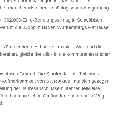
r ihre Steuererklärungen für das Jahr 2025
ücher mancherorts einer archäologischen Ausgrabung.
m 362.000-Euro-Befreiungsschlag in Schwäbisch
 Warum die „Doppik“ Baden-Württembergs Rathäuser
 den Kämmereien des Landes abspielt. Während die
bereiten, gleicht der Blick in die kommunalen Bücher
wäbisch Gmünd. Die Stauferstadt ist Teil eines
 Aufmerksamkeit von SWR Aktuell auf sich gezogen
lung der Jahresabschlüsse hinterher, teilweise
ffen, hat man sich in Gmünd für einen teuren Weg
d.