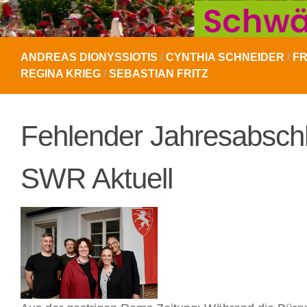
ANDREAS DIONYSSIOTIS
/
CYNTHIA SCHNEIDER
/
FR
REGINA KRIEG
/
SEBASTIAN FRITZ
Fehlender Jahresabsch
SWR Aktuell