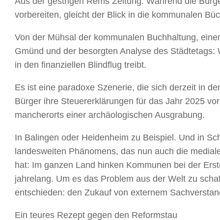
Aus der gestrigen Rems Zeitung: Während die Bürge
vorbereiten, gleicht der Blick in die kommunalen B
Von der Mühsal der kommunalen Buchhaltung, eine
Gmünd und der besorgten Analyse des Städtetags:
in den finanziellen Blindflug treibt.
Es ist eine paradoxe Szenerie, die sich derzeit in
Bürger ihre Steuererklärungen für das Jahr 2025 vor
mancherorts einer archäologischen Ausgrabung.
In Balingen oder Heidenheim zu Beispiel. Und in Sch
landesweiten Phänomens, das nun auch die mediale
hat: Im ganzen Land hinken Kommunen bei der Erstel
jahrelang. Um es das Problem aus der Welt zu scha
entschieden: den Zukauf von externem Sachverstan
Ein teures Rezept gegen den Reformstau