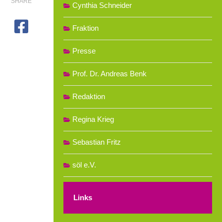
SHARE
Cynthia Schneider
Fraktion
Presse
Prof. Dr. Andreas Benk
Redaktion
Regina Krieg
Sebastian Fritz
söl e.V.
Links