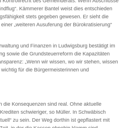
en Kontrollrecht des Gemeinderats. Wenn Abschlüsse
Blindflug“. Kämmerer Bantel weist dies entschieden
ngsfähigkeit stets gegeben gewesen. Er sieht die
iner „weiteren Ausuferung der Bürokratisierung“
erwaltung und Finanzen in Ludwigsburg bestätigt im
g sowie die Grundsteuerreform die Kapazitäten
ansparenz: „Wenn wir wissen, wo wir stehen, wissen
wichtig für die Bürgermeisterinnen und
h die Konsequenzen sind real. Ohne aktuelle
rediten schwieriger, so Müller. In Schwäbisch
ll“ zu sein. Der Weg dorthin ist gepflastert mit
 Zeit, in der die Kassen ohnehin klamm sind.