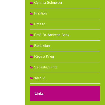
Cynthia Schneider
Fraktion
Presse
Prof. Dr. Andreas Benk
Redaktion
Regina Krieg
Sebastian Fritz
söl e.V.
Links