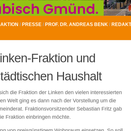
AKTION
/
PRESSE
/
PROF. DR. ANDREAS BENK
/
REDAKT
inken-Fraktion und
tädtischen Haushalt
ich die Fraktion der Linken den vielen interessierten
en Welt ging es dann nach der Vorstellung um die
nderat. Fraktionsvorsitzender Sebastian Fritz gab
ie Fraktion einbringen möchte.
fung von preisgünstigem Wohnraum einsetzen. So soll