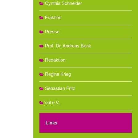
Cynthia Schneider
Fraktion
Presse
Prof. Dr. Andreas Benk
Redaktion
Regina Krieg
Sebastian Fritz
söl e.V.
Links