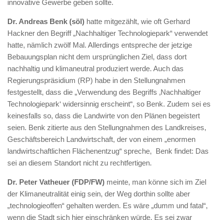
innovative Gewerbe geben sollte.
Dr. Andreas Benk (söl)
hatte mitgezählt, wie oft Gerhard
Hackner den Begriff „Nachhaltiger Technologiepark“ verwendet
hatte, nämlich zwölf Mal. Allerdings entspreche der jetzige
Bebauungsplan nicht dem ursprünglichen Ziel, dass dort
nachhaltig und klimaneutral produziert werde. Auch das
Regierungspräsidium (RP) habe in den Stellungnahmen
festgestellt, dass die „Verwendung des Begriffs ‚Nachhaltiger
Technologiepark‘ widersinnig erscheint“, so Benk. Zudem sei es
keinesfalls so, dass die Landwirte von den Plänen begeistert
seien. Benk zitierte aus den Stellungnahmen des Landkreises,
Geschäftsbereich Landwirtschaft, der von einem „enormen
landwirtschaftlichen Flächenentzug“ spreche, Benk findet: Das
sei an diesem Standort nicht zu rechtfertigen.
Dr. Peter Vatheuer (FDP/FW)
meinte, man könne sich im Ziel
der Klimaneutralität einig sein, der Weg dorthin sollte aber
„technologieoffen“ gehalten werden. Es wäre „dumm und fatal“,
wenn die Stadt sich hier einschränken würde. Es sei zwar