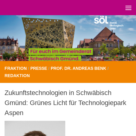
Unter dem Inhalt
FRAKTION
/
PRESSE
/
PROF. DR. ANDREAS BENK
/
REDAKTION
Zukunftstechnologien in Schwäbisch
Gmünd: Grünes Licht für Technologiepark
Aspen