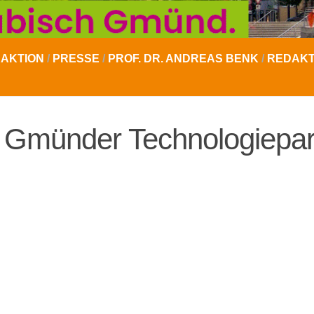
AKTION
/
PRESSE
/
PROF. DR. ANDREAS BENK
/
REDAKT
ür Gmünder Technologiepa