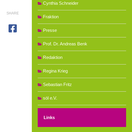
Cynthia Schneider
SHARE
Fraktion
Presse
Prof. Dr. Andreas Benk
Redaktion
Regina Krieg
Sebastian Fritz
söl e.V.
Links