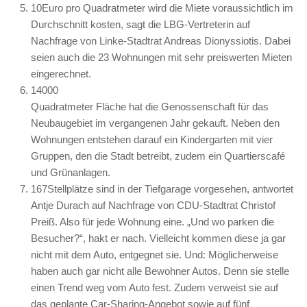
10
Euro pro Quadratmeter wird die Miete voraussichtlich im
Durchschnitt kosten, sagt die LBG-Vertreterin auf
Nachfrage von Linke-Stadtrat Andreas Dionyssiotis. Dabei
seien auch die 23 Wohnungen mit sehr preiswerten Mieten
eingerechnet.
14000
Quadratmeter Fläche hat die Genossenschaft für das
Neubaugebiet im vergangenen Jahr gekauft. Neben den
Wohnungen entstehen darauf ein Kindergarten mit vier
Gruppen, den die Stadt betreibt, zudem ein Quartierscafé
und Grünanlagen.
167
Stellplätze sind in der Tiefgarage vorgesehen, antwortet
Antje Durach auf Nachfrage von CDU-Stadtrat Christof
Preiß. Also für jede Wohnung eine. „Und wo parken die
Besucher?“, hakt er nach. Vielleicht kommen diese ja gar
nicht mit dem Auto, entgegnet sie. Und: Möglicherweise
haben auch gar nicht alle Bewohner Autos. Denn sie stelle
einen Trend weg vom Auto fest. Zudem verweist sie auf
das geplante Car-Sharing-Angebot sowie auf fünf