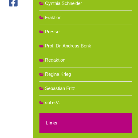
Cynthia Schneider
Fraktion
Presse
Prof. Dr. Andreas Benk
Redaktion
Regina Krieg
Sebastian Fritz
söl e.V.
Links