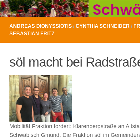
ANDREAS DIONYSSIOTIS
/
CYNTHIA SCHNEIDER
/
FR
SEBASTIAN FRITZ
söl macht bei Radstraß
Mobilität Fraktion fordert: Klarenbergstraße an Alt
Schwäbisch Gmünd. Die Fraktion söl im Gemeindera