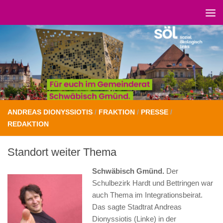
Unter dem Inhalt
ANDREAS DIONYSSIOTIS
/
FRAKTION
/
PRESSE
/
REDAKTION
Standort weiter Thema
Schwäbisch Gmünd.
Der
Schulbezirk Hardt und Bettringen war
auch Thema im Integrationsbeirat.
Das sagte Stadtrat Andreas
Dionyssiotis (Linke) in der