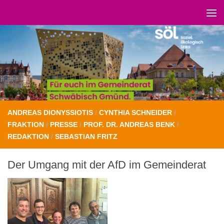
Unter dem Inhalt
ANDREAS DIONYSSIOTIS
/
CYNTHIA SCHNEIDER
/
FRAKTION
/
PRESSE
/
PROF. DR. ANDREAS BENK
/
REDAKTION
/
SEBASTIAN FRITZ
Der Umgang mit der AfD im Gemeinderat