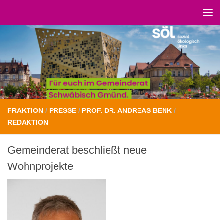
Unter dem Inhalt
FRAKTION
/
PRESSE
/
PROF. DR. ANDREAS BENK
/
REDAKTION
Gemeinderat beschließt neue
Wohnprojekte