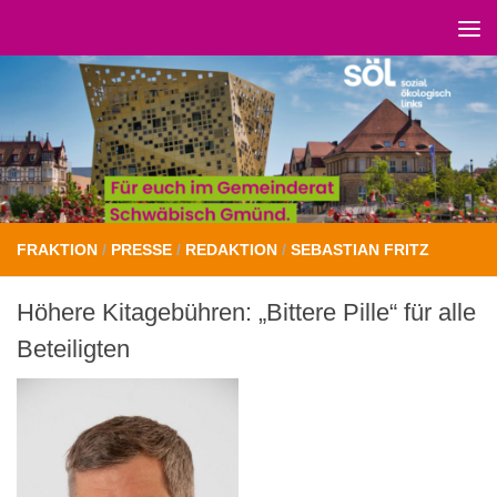
Unter dem Inhalt
FRAKTION
/
PRESSE
/
REDAKTION
/
SEBASTIAN FRITZ
Höhere Kitagebühren: „Bittere Pille“ für alle
Beteiligten