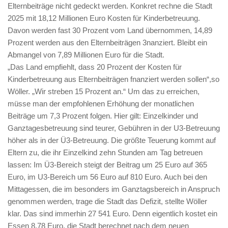
Elternbeiträge nicht gedeckt werden. Konkret rechne die Stadt
2025 mit 18,12 Millionen Euro Kosten für Kinderbetreuung.
Davon werden fast 30 Prozent vom Land übernommen, 14,89
Prozent werden aus den Elternbeiträgen 3nanziert. Bleibt ein
Abmangel von 7,89 Millionen Euro für die Stadt.
„Das Land empfiehlt, dass 20 Prozent der Kosten für
Kinderbetreuung aus Elternbeiträgen fnanziert werden sollen“,so
Wöller. „Wir streben 15 Prozent an.“ Um das zu erreichen,
müsse man der empfohlenen Erhöhung der monatlichen
Beiträge um 7,3 Prozent folgen. Hier gilt: Einzelkinder und
Ganztagesbetreuung sind teurer, Gebühren in der U3-Betreuung
höher als in der Ü3-Betreuung. Die größte Teuerung kommt auf
Eltern zu, die ihr Einzelkind zehn Stunden am Tag betreuen
lassen: Im Ü3-Bereich steigt der Beitrag um 25 Euro auf 365
Euro, im U3-Bereich um 56 Euro auf 810 Euro. Auch bei den
Mittagessen, die im besonders im Ganztagsbereich in Anspruch
genommen werden, trage die Stadt das Defizit, stellte Wöller
klar. Das sind immerhin 27 541 Euro. Denn eigentlich kostet ein
Essen 8,78 Euro, die Stadt berechnet nach dem neuen