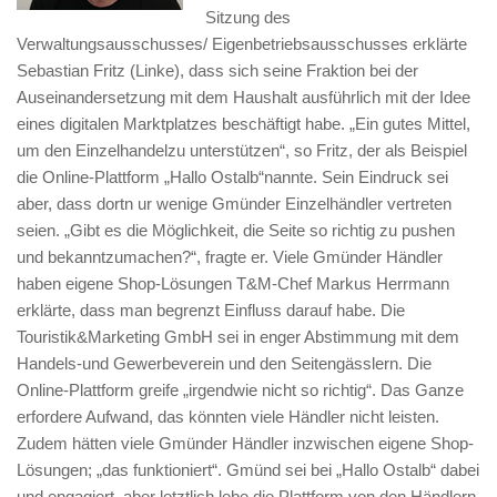
Sitzung des
Verwaltungsaus
schusses/ Eigenbetriebsausschusses
er
klärte
Sebastian Fritz (Linke), dass sich
seine Fraktion bei der
Auseinanderset
zung mit dem Haushalt ausführlich mit
der Idee
eines digitalen Marktplatzes be
schäftigt habe.
„Ein gutes Mittel,
um den Einzelhandel
zu unterstützen“, so Fritz, der als Beispiel
die Online-Plattform „Hallo Ostalb“
nannte. Sein Eindruck sei
aber, dass dort
n ur wenige Gmünder Einzelhändler ver
treten
seien. „Gibt es die Möglichkeit, die
Seite so richtig zu pushen
und bekannt
zumachen?“, fragte er.
Viele Gmünder Händler
haben
eigene Shop-Lösungen
T&M-Chef Markus Herrmann
erklärte,
dass man begrenzt Einfluss darauf habe.
Die
Touristik&Marketing GmbH sei in
enger Abstimmung mit dem
Handels-
und Gewerbeverein und den Seitengäss
lern. Die
Online-Plattform greife „ir
gendwie nicht so richtig“. Das Ganze
er
fordere Aufwand, das könnten viele
Händler nicht leisten.
Zudem hätten viele
Gmünder Händler inzwischen eigene
Shop-
Lösungen;
„das
funktioniert“.
Gmünd sei bei „Hallo Ostalb“ dabei
und
engagiert, aber letztlich lebe die Platt
form von den Händlern.