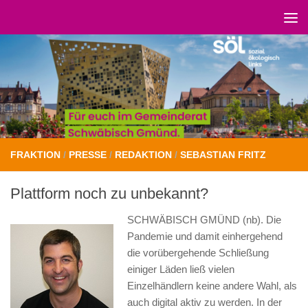
Unter dem Inhalt
FRAKTION
/
PRESSE
/
REDAKTION
/
SEBASTIAN FRITZ
Plattform noch zu unbekannt?
SCHWÄBISCH GMÜND
(nb). Die
Pandemie
und damit einhergehend
die vorüberge
hende Schließung
einiger Läden ließ vie
len
Einzelhändlern keine andere Wahl,
als
auch digital aktiv zu werden.
In der