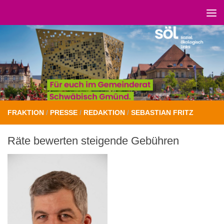
Unter dem Inhalt
FRAKTION
/
PRESSE
/
REDAKTION
/
SEBASTIAN FRITZ
Räte bewerten steigende Gebühren