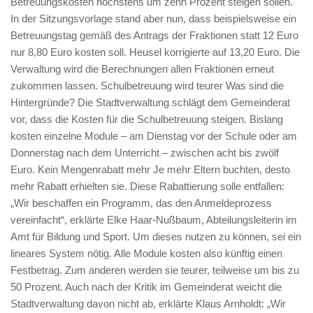
Betreuungskosten höchstens um zehn Prozent steigen sollen.
In der Sitzungsvorlage stand aber nun, dass beispielsweise ein
Betreuungstag gemäß des Antrags der Fraktionen statt 12 Euro
nur 8,80 Euro kosten soll. Heusel korrigierte auf 13,20 Euro. Die
Verwaltung wird die Berechnungen allen Fraktionen erneut
zukommen lassen. Schulbetreuung wird teurer Was sind die
Hintergründe? Die Stadtverwaltung schlägt dem Gemeinderat
vor, dass die Kosten für die Schulbetreuung steigen. Bislang
kosten einzelne Module – am Dienstag vor der Schule oder am
Donnerstag nach dem Unterricht – zwischen acht bis zwölf
Euro. Kein Mengenrabatt mehr Je mehr Eltern buchten, desto
mehr Rabatt erhielten sie. Diese Rabattierung solle entfallen:
„Wir beschaffen ein Programm, das den Anmeldeprozess
vereinfacht“, erklärte Elke Haar-Nußbaum, Abteilungsleiterin im
Amt für Bildung und Sport. Um dieses nutzen zu können, sei ein
lineares System nötig. Alle Module kosten also künftig einen
Festbetrag. Zum anderen werden sie teurer, teilweise um bis zu
50 Prozent. Auch nach der Kritik im Gemeinderat weicht die
Stadtverwaltung davon nicht ab, erklärte Klaus Arnholdt: „Wir