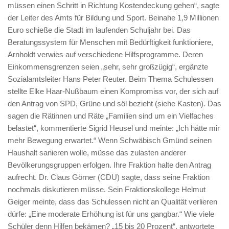
müssen einen Schritt in Richtung Kostendeckung gehen“, sagte
der Leiter des Amts für Bildung und Sport. Beinahe 1,9 Millionen
Euro schieße die Stadt im laufenden Schuljahr bei. Das
Beratungssystem für Menschen mit Bedürftigkeit funktioniere,
Arnholdt verwies auf verschiedene Hilfsprogramme. Deren
Einkommensgrenzen seien „sehr, sehr großzügig“, ergänzte
Sozialamtsleiter Hans Peter Reuter. Beim Thema Schulessen
stellte Elke Haar-Nußbaum einen Kompromiss vor, der sich auf
den Antrag von SPD, Grüne und söl bezieht (siehe Kasten). Das
sagen die Rätinnen und Räte „Familien sind um ein Vielfaches
belastet“, kommentierte Sigrid Heusel und meinte: „Ich hätte mir
mehr Bewegung erwartet.“ Wenn Schwäbisch Gmünd seinen
Haushalt sanieren wolle, müsse das zulasten anderer
Bevölkerungsgruppen erfolgen. Ihre Fraktion halte den Antrag
aufrecht. Dr. Claus Görner (CDU) sagte, dass seine Fraktion
nochmals diskutieren müsse. Sein Fraktionskollege Helmut
Geiger meinte, dass das Schulessen nicht an Qualität verlieren
dürfe: „Eine moderate Erhöhung ist für uns gangbar.“ Wie viele
Schüler denn Hilfen bekämen? „15 bis 20 Prozent“, antwortete